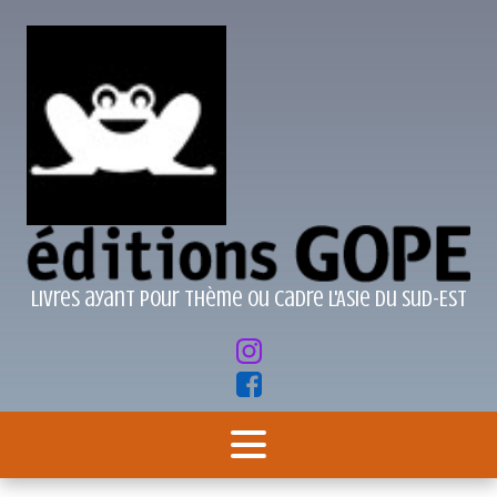
Livres ayant pour thème ou cadre l'Asie du Sud-Est