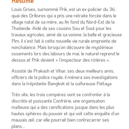
Résumé
Louis Grives, surnommé Prik, est un ex-policier du 36,
quai des Orfèvres qui a pris une retraite forcée dans le
village natal de sa mère, au fin fond du Nord-Est de la
Thaïlande. Aidé de ses cousins Sou et Sout pour les
travaux agricoles, aimé de sa voisine, la belle et gracieuse
Pim, il s’est fait à cette nouvelle vie rurale empreinte de
nonchalance. Mais lorsqu’on découvre de mystérieux
ossements lors des labours de mai, le naturel reprend le
dessus et Prik devient « l’inspecteur des rizières ».
Assisté de Prakash et Vihar, ses deux meilleurs amis,
officiers de la police royale, il mènera ses investigations
dans la trépidante Bangkok et la sulfureuse Pattaya.
Très vite, les trois compères vont se confronter à la
discrète et puissante Confrérie, une organisation
mafieuse qui a des ramifications jusque dans les plus
hautes sphères du pouvoir et qui voit cette enquête d’un
mauvais œil, car elle pourrait bien contrecarrer ses
plans…