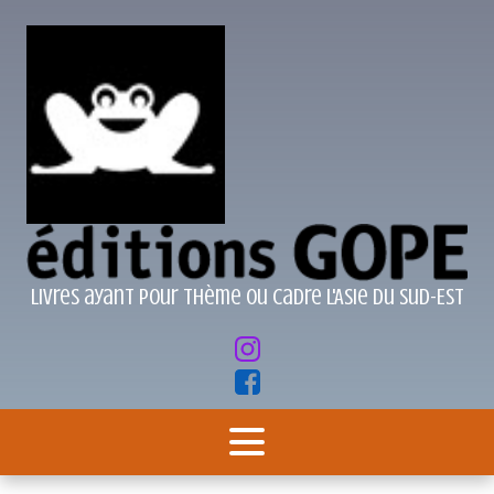
Livres ayant pour thème ou cadre l'Asie du Sud-Est