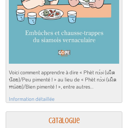
Voici comment apprendre à dire « Phèt nɔ́ɔi (เผ็ด
น้อย)/Peu pimenté ! » au lieu de « Phèt nɔ̀ɔi (เผ็ด
หน่อย)/Bien pimenté ! », entre autres…
Information détaillée
Catalogue