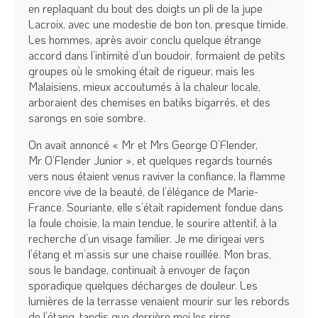
en replaquant du bout des doigts un pli de la jupe
Lacroix, avec une modestie de bon ton, presque timide.
Les hommes, après avoir conclu quelque étrange
accord dans l’intimité d’un boudoir, formaient de petits
groupes où le smoking était de rigueur, mais les
Malaisiens, mieux accoutumés à la chaleur locale,
arboraient des chemises en batiks bigarrés, et des
sarongs en soie sombre.
On avait annoncé « Mr et Mrs George O’Flender,
Mr O’Flender Junior », et quelques regards tournés
vers nous étaient venus raviver la confiance, la flamme
encore vive de la beauté, de l’élégance de Marie-
France. Souriante, elle s’était rapidement fondue dans
la foule choisie, la main tendue, le sourire attentif, à la
recherche d’un visage familier. Je me dirigeai vers
l’étang et m’assis sur une chaise rouillée. Mon bras,
sous le bandage, continuait à envoyer de façon
sporadique quelques décharges de douleur. Les
lumières de la terrasse venaient mourir sur les rebords
de l’étang, tandis que derrière moi les rires