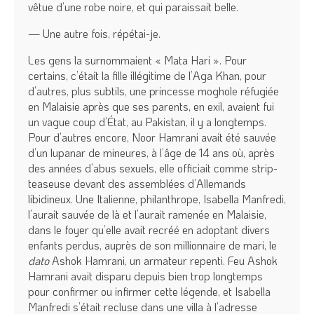
vêtue d’une robe noire, et qui paraissait belle.
— Une autre fois, répétai-je.
Les gens la surnommaient « Mata Hari ». Pour
certains, c’était la fille illégitime de l’Aga Khan, pour
d’autres, plus subtils, une princesse moghole réfugiée
en Malaisie après que ses parents, en exil, avaient fui
un vague coup d’État, au Pakistan, il y a longtemps.
Pour d’autres encore, Noor Hamrani avait été sauvée
d’un lupanar de mineures, à l’âge de 14 ans où, après
des années d’abus sexuels, elle officiait comme strip-
teaseuse devant des assemblées d’Allemands
libidineux. Une Italienne, philanthrope, Isabella Manfredi,
l’aurait sauvée de là et l’aurait ramenée en Malaisie,
dans le foyer qu’elle avait recréé en adoptant divers
enfants perdus, auprès de son millionnaire de mari, le
dato
Ashok Hamrani, un armateur repenti. Feu Ashok
Hamrani avait disparu depuis bien trop longtemps
pour confirmer ou infirmer cette légende, et Isabella
Manfredi s’était recluse dans une villa à l’adresse