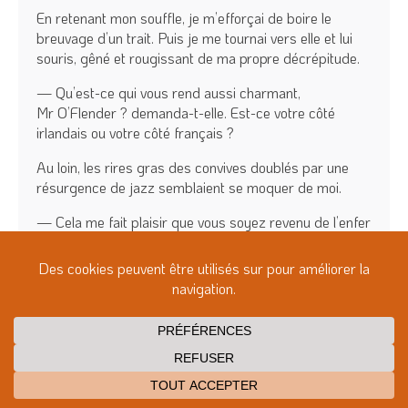
En retenant mon souffle, je m’efforçai de boire le
breuvage d’un trait. Puis je me tournai vers elle et lui
souris, gêné et rougissant de ma propre décrépitude.
— Qu’est-ce qui vous rend aussi charmant,
Mr O’Flender ? demanda-t-elle. Est-ce votre côté
irlandais ou votre côté français ?
Au loin, les rires gras des convives doublés par une
résurgence de jazz semblaient se moquer de moi.
— Cela me fait plaisir que vous soyez revenu de l’enfer
des mygales, dit-elle doucement. Ah, j’oubliais, je suis…
— Maintenant, je sais qui vous êtes et je vous
lle
reconnais, M
Hamrani. Merci pour votre sollicitude.
— Cela fait longtemps que nous nous connaissons,
Mr O’Flender. Pourquoi ne serais-je pas soucieuse si
j’apprends que vous êtes souffrant, mourant,
emprisonné, empoisonné, si mignon et si jeune.