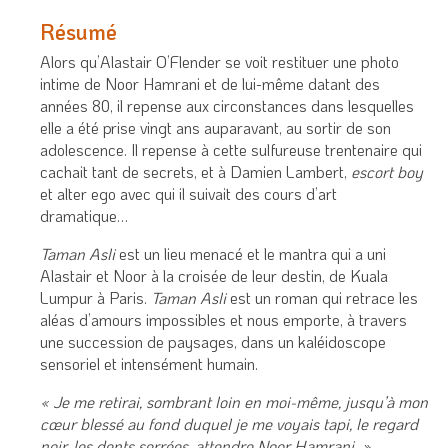
Résumé
Alors qu’Alastair O’Flender se voit restituer une photo
intime de Noor Hamrani et de lui-même datant des
années 80, il repense aux circonstances dans lesquelles
elle a été prise vingt ans auparavant, au sortir de son
adolescence. Il repense à cette sulfureuse trentenaire qui
cachait tant de secrets, et à Damien Lambert,
escort boy
et alter ego avec qui il suivait des cours d’art
dramatique…
Taman Asli
est un lieu menacé et le mantra qui a uni
Alastair et Noor à la croisée de leur destin, de Kuala
Lumpur à Paris.
Taman Asli
est un roman qui retrace les
aléas d’amours impossibles et nous emporte, à travers
une succession de paysages, dans un kaléidoscope
sensoriel et intensément humain.
« Je me retirai, sombrant loin en moi-même, jusqu’à mon
cœur blessé au fond duquel je me voyais tapi, le regard
noir, les dents serrées, attendre Noor Hamrani. »