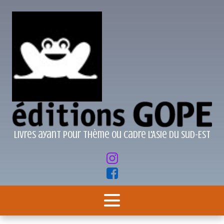
Livres ayant pour thème ou cadre l'Asie du Sud-Est