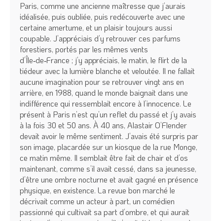
Paris, comme une ancienne maîtresse que j’aurais
idéalisée, puis oubliée, puis redécouverte avec une
certaine amertume, et un plaisir toujours aussi
coupable. J’appréciais d’y retrouver ces parfums
forestiers, portés par les mêmes vents
d’Île‑de‑France ; j’y appréciais, le matin, le flirt de la
tiédeur avec la lumière blanche et veloutée. Il ne fallait
aucune imagination pour se retrouver vingt ans en
arrière, en 1988, quand le monde baignait dans une
indifférence qui ressemblait encore à l’innocence. Le
présent à Paris n’est qu’un reflet du passé et j’y avais
à la fois 30 et 50 ans. À 40 ans, Alastair O’Flender
devait avoir le même sentiment. J’avais été surpris par
son image, placardée sur un kiosque de la rue Monge,
ce matin même. Il semblait être fait de chair et d’os
maintenant, comme s’il avait cessé, dans sa jeunesse,
d’être une ombre nocturne et avait gagné en présence
physique, en existence. La revue bon marché le
décrivait comme un acteur à part, un comédien
passionné qui cultivait sa part d’ombre, et qui aurait