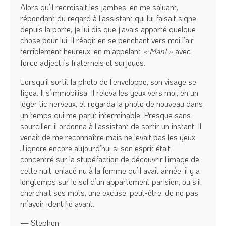
Alors qu’il recroisait les jambes, en me saluant,
répondant du regard à l’assistant qui lui faisait signe
depuis la porte, je lui dis que j’avais apporté quelque
chose pour lui. Il réagit en se penchant vers moi l’air
terriblement heureux, en m’appelant
« Man! »
avec
force adjectifs fraternels et surjoués.
Lorsqu’il sortit la photo de l’enveloppe, son visage se
figea. Il s’immobilisa. Il releva les yeux vers moi, en un
léger tic nerveux, et regarda la photo de nouveau dans
un temps qui me parut interminable. Presque sans
sourciller, il ordonna à l’assistant de sortir un instant. Il
venait de me reconnaître mais ne levait pas les yeux.
J’ignore encore aujourd’hui si son esprit était
concentré sur la stupéfaction de découvrir l’image de
cette nuit, enlacé nu à la femme qu’il avait aimée, il y a
longtemps sur le sol d’un appartement parisien, ou s’il
cherchait ses mots, une excuse, peut-être, de ne pas
m’avoir identifié avant.
— Stephen.