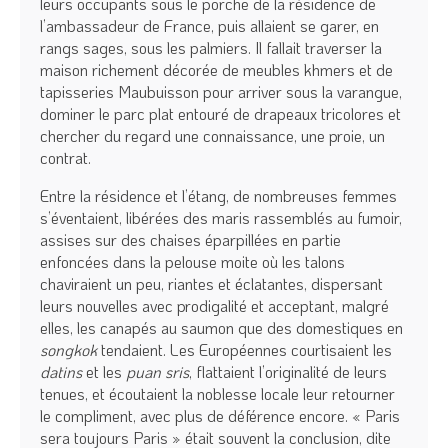
leurs occupants sous le porche de la résidence de
l’ambassadeur de France, puis allaient se garer, en
rangs sages, sous les palmiers. Il fallait traverser la
maison richement décorée de meubles khmers et de
tapisseries Maubuisson pour arriver sous la varangue,
dominer le parc plat entouré de drapeaux tricolores et
chercher du regard une connaissance, une proie, un
contrat.
Entre la résidence et l’étang, de nombreuses femmes
s’éventaient, libérées des maris rassemblés au fumoir,
assises sur des chaises éparpillées en partie
enfoncées dans la pelouse moite où les talons
chaviraient un peu, riantes et éclatantes, dispersant
leurs nouvelles avec prodigalité et acceptant, malgré
elles, les canapés au saumon que des domestiques en
songkok
tendaient. Les Européennes courtisaient les
datins
et les
puan sris
, flattaient l’originalité de leurs
tenues, et écoutaient la noblesse locale leur retourner
le compliment, avec plus de déférence encore. « Paris
sera toujours Paris » était souvent la conclusion, dite