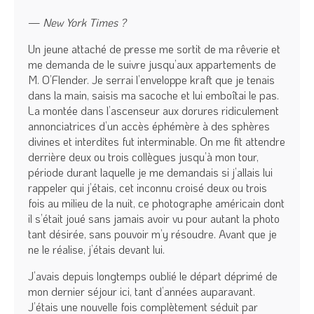
—
New York Times ?
Un jeune attaché de presse me sortit de ma rêverie et
me demanda de le suivre jusqu’aux appartements de
M. O’Flender. Je serrai l’enveloppe kraft que je tenais
dans la main, saisis ma sacoche et lui emboîtai le pas.
La montée dans l’ascenseur aux dorures ridiculement
annonciatrices d’un accès éphémère à des sphères
divines et interdites fut interminable. On me fit attendre
derrière deux ou trois collègues jusqu’à mon tour,
période durant laquelle je me demandais si j’allais lui
rappeler qui j’étais, cet inconnu croisé deux ou trois
fois au milieu de la nuit, ce photographe américain dont
il s’était joué sans jamais avoir vu pour autant la photo
tant désirée, sans pouvoir m’y résoudre. Avant que je
ne le réalise, j’étais devant lui.
J’avais depuis longtemps oublié le départ déprimé de
mon dernier séjour ici, tant d’années auparavant.
J’étais une nouvelle fois complètement séduit par