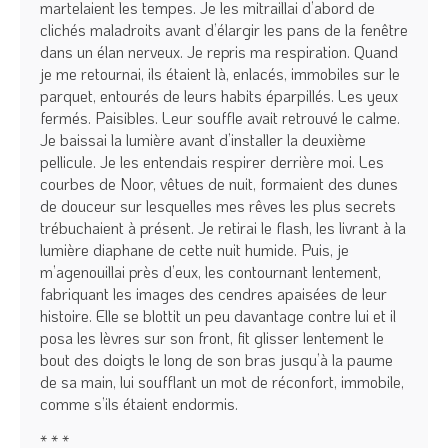
martelaient les tempes. Je les mitraillai d’abord de
clichés maladroits avant d’élargir les pans de la fenêtre
dans un élan nerveux. Je repris ma respiration. Quand
je me retournai, ils étaient là, enlacés, immobiles sur le
parquet, entourés de leurs habits éparpillés. Les yeux
fermés. Paisibles. Leur souffle avait retrouvé le calme.
Je baissai la lumière avant d’installer la deuxième
pellicule. Je les entendais respirer derrière moi. Les
courbes de Noor, vêtues de nuit, formaient des dunes
de douceur sur lesquelles mes rêves les plus secrets
trébuchaient à présent. Je retirai le flash, les livrant à la
lumière diaphane de cette nuit humide. Puis, je
m’agenouillai près d’eux, les contournant lentement,
fabriquant les images des cendres apaisées de leur
histoire. Elle se blottit un peu davantage contre lui et il
posa les lèvres sur son front, fit glisser lentement le
bout des doigts le long de son bras jusqu’à la paume
de sa main, lui soufflant un mot de réconfort, immobile,
comme s’ils étaient endormis.
* * *