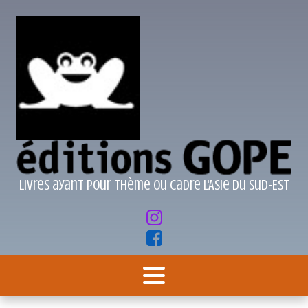
Livres ayant pour thème ou cadre l'Asie du Sud-Est