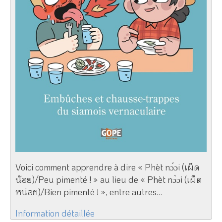
Voici comment apprendre à dire « Phèt nɔ́ɔi (เผ็ด
น้อย)/Peu pimenté ! » au lieu de « Phèt nɔ̀ɔi (เผ็ด
หน่อย)/Bien pimenté ! », entre autres…
Information détaillée