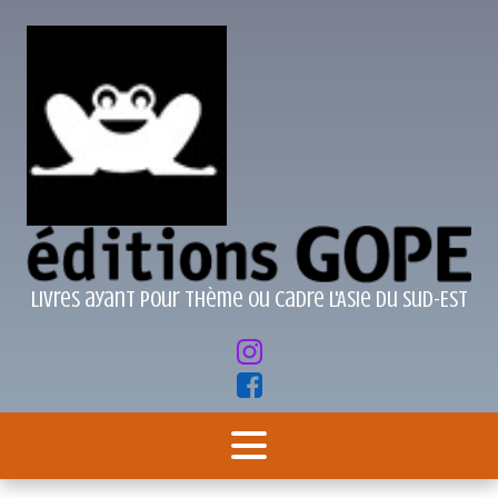
Livres ayant pour thème ou cadre l'Asie du Sud-Est