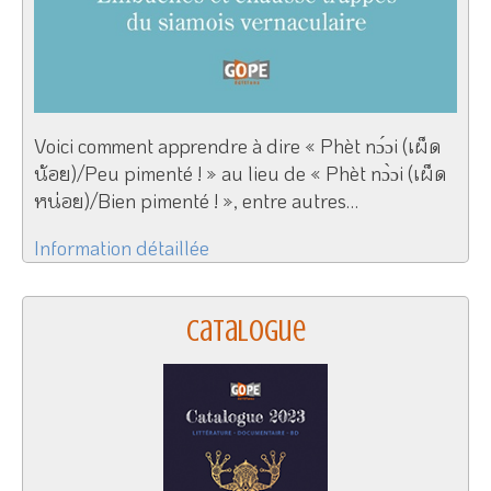
Voici comment apprendre à dire « Phèt nɔ́ɔi (เผ็ด
น้อย)/Peu pimenté ! » au lieu de « Phèt nɔ̀ɔi (เผ็ด
หน่อย)/Bien pimenté ! », entre autres…
Information détaillée
Catalogue