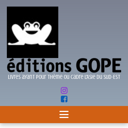
Livres ayant pour thème ou cadre l'Asie du Sud-Est