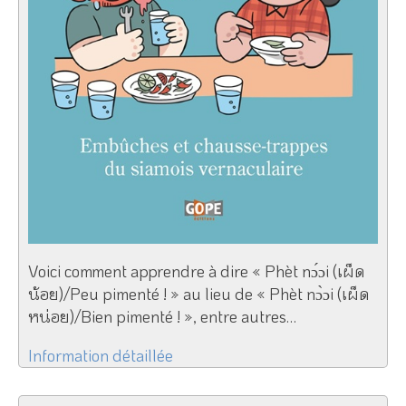
Voici comment apprendre à dire « Phèt nɔ́ɔi (เผ็ด
น้อย)/Peu pimenté ! » au lieu de « Phèt nɔ̀ɔi (เผ็ด
หน่อย)/Bien pimenté ! », entre autres…
Information détaillée