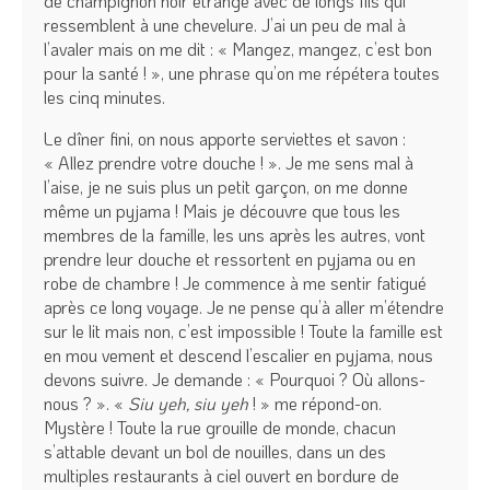
de champignon noir étrange avec de longs fils qui
ressemblent à une chevelure. J’ai un peu de mal à
l’avaler mais on me dit : « Mangez, mangez, c’est bon
pour la santé ! », une phrase qu’on me répétera toutes
les cinq minutes.
Le dîner fini, on nous apporte serviettes et savon :
« Allez prendre votre douche ! ». Je me sens mal à
l’aise, je ne suis plus un petit garçon, on me donne
même un pyjama ! Mais je découvre que tous les
membres de la famille, les uns après les autres, vont
prendre leur douche et ressortent en pyjama ou en
robe de chambre ! Je commence à me sentir fatigué
après ce long voyage. Je ne pense qu’à aller m’étendre
sur le lit mais non, c’est impossible ! Toute la famille est
en mou­ vement et descend l’escalier en pyjama, nous
devons suivre. Je demande : « Pourquoi ? Où allons-
nous ? ». «
Siu yeh, siu yeh
! » me répond-on.
Mystère ! Toute la rue grouille de monde, chacun
s’attable devant un bol de nouilles, dans un des
multiples restaurants à ciel ouvert en bordure de