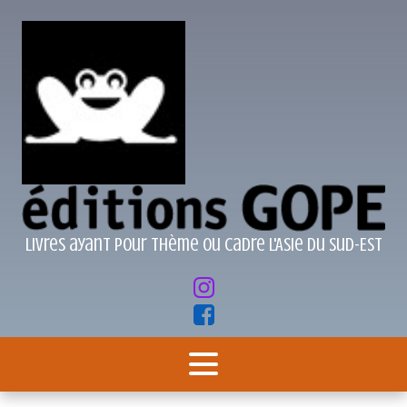
Livres ayant pour thème ou cadre l'Asie du Sud-Est