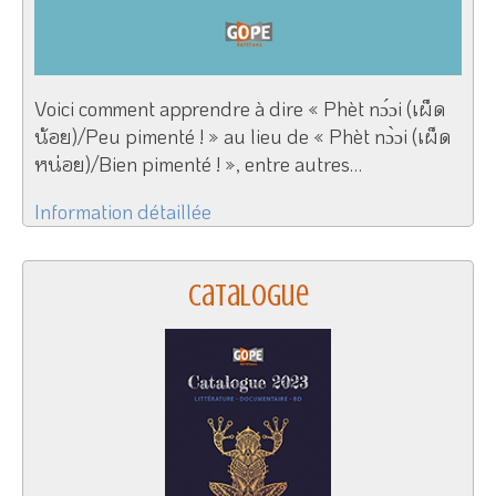
Voici comment apprendre à dire « Phèt nɔ́ɔi (เผ็ด
น้อย)/Peu pimenté ! » au lieu de « Phèt nɔ̀ɔi (เผ็ด
หน่อย)/Bien pimenté ! », entre autres…
Information détaillée
Catalogue