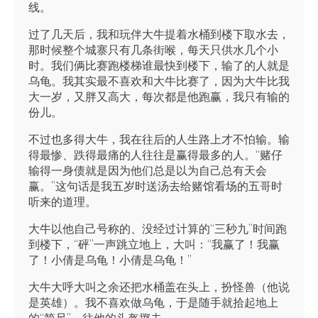
线。
过了几天后，我和玩伴大牛提着水桶到楼下取水去，
那时候整个城寨只有几条街喉，每天只供水几个小
时。我们俩比赛跑楼梯谁最快到楼下，输了的人就是
乌龟。我其实最不喜欢和大牛比赛了，因为大牛比我
大一岁，又胖又高大，每次都是他跑赢，我只有输的
份儿。
不过也多得大牛，我在往后的人生路上才不怕输。输
得最惨、跌得最痛的人往往是赢得最多的人。“赌仔
输得一身债就是因为他们总是以为自己总有天会
赢。”这句话是我五岁时送汤去给赌馆看场的五哥时
听来的道理。
大牛以他自己号称的、没经过计算的“三秒九”时间跑
到楼下，“砰”一声跳立地上，大叫：“我赢了！我赢
了！小倩是乌龟！小倩是乌龟！”
大牛大呼大叫之余还把水桶盖在头上，扮怪兽（他说
是英雄）。我不喜欢做乌龟，于是随手就拾起地上
的“简尺”，往他的头盔掷去。