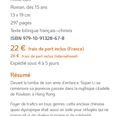
Roman, dès 15 ans
13 x 19 cm
297 pages
Texte bilingue français–chinois
ISBN 979-10-91328-67-8
22 €
frais de port inclus (France)
26 €
frais de port inclus (international)
Expédié sous 4 à 5 jours
Résumé
Devant la tombe de son amie d’enfance, Siqian Li se
remémore sa jeunesse passée dans la mythique citadelle
de Kowloon, à Hong Kong.
Foyer de trafics en tous genres, cette enclave chinoise
quasi dystopique était aussi un asile pour réfugiés qui ne
manquait ni de chaleur humaine ni de solidarité.