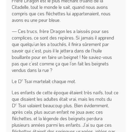
Frère Dragon est le plus méchant truand de la
Citadelle, tout le monde le sait, quand nous avons
compris que ces fléchettes lui appartenaient, nous
avons eu une peur bleue.
— Ces trucs, frère Dragon les a laissés pour ses
complices, ce sont des repères. Si jamais il apprend
que quelqu’un les a touchés, il finira sûrement par
savoir qui c’est, puis il le jettera dans de l’huile
bouillante pour en faire un beignet ! Ne saviez-vous
pas que c’est comme ça que l’on fait les beignets
vendus dans la rue ?
r
Le D
Tsaï martelait chaque mot.
Les enfants de cette époque étaient très naïfs, tout ce
que disaient les adultes était vrai, mais les mots du
r
D
Tsaï valaient beaucoup plus. Bien évidemment,
après cela, plus aucun enfant ne joua avec ces
fléchettes, et la légende des beignets perdura
plusieurs années parmi les enfants. J’ai su que ces
fléchettes étaient des seringues usagées, jetées par