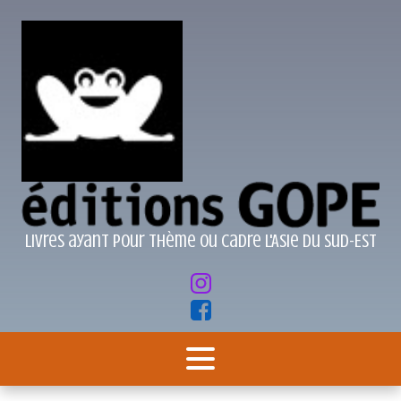
Livres ayant pour thème ou cadre l'Asie du Sud-Est