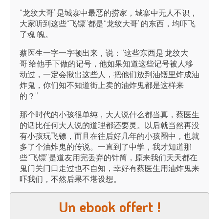
“龙纹大哥”是城寨中最恶的捞家，城寨中无人不识，
大家听到这些“飞镖”都是“龙纹大哥”的东西，均吓飞
了魂 魄。
蔡医生一字一字顿出来，说：“这些东西是‘龙纹大
哥’给他手下做的记号，他如果知道这些记号被人移
动过，一定会揪出这些人，把他们放到油镬里炸成油
炸鬼，你们知不知道街上卖的油炸鬼都是这样来
的？”
那个时代的小孩很单纯，大人说什么都当真，蔡医生
的话比任何大人说的道理都还要灵。以后就当然再没
有小孩玩飞镖，而且在往后好几年的小孩圈中，也就
多了个油炸鬼的传说。一直到了中学，我才知道那
些“飞镖”是道友用完丢弃的针筒，原来我们天天都在
鬼门关门口走过也不自知，幸好有蔡医生用油炸鬼来
吓我们，不然后果不堪设想。
Un ebook offert !