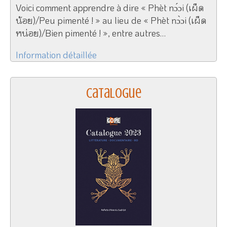
Voici comment apprendre à dire « Phèt nɔ́ɔi (เผ็ด
น้อย)/Peu pimenté ! » au lieu de « Phèt nɔ̀ɔi (เผ็ด
หน่อย)/Bien pimenté ! », entre autres…
Information détaillée
Catalogue