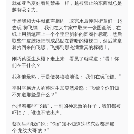
就如亚当夏娃看见禁果一样，越被禁止的东西就总是
越有吸引力。
于是我和大牛就低声相约，取完水后便叫街童们一起
去玩“掷飞镖”，我们在大牛家中取来一张图画纸，在
纸上用腊笔画上一个个歪歪斜斜的圆圈作标靶，然后
取些牛皮胶纸把制成品贴在昏暗的楼梯口，然后就拿
着拾回来的飞镖，飞掷到那充满童真的标靶上。
刚巧蔡医生从楼下走上来，看见了就喝道：“喂！你
们在干什么？”
我和他最熟，于是便笑嘻嘻地说：“我们在玩飞镖。”
平时平易近人的蔡医生却突然发怒：“飞镖？你们知
不知道那些是什么？”
他指着那些“飞镖”，一副凶神恶煞的样子，我们都被
吓怕了，谁也不敢出声。
蔡医生向我们说：“你们知不知道这些东西都是那
个‘龙纹大哥’的？”