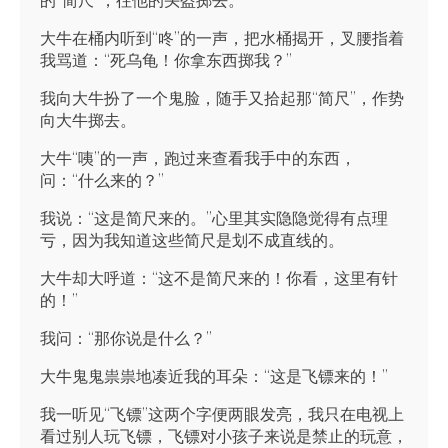
大牛在桶内听到“咚”的一声，把水桶揭开，叉腰指着
我骂道：“死乌龟！你拿东西掷我？”
我向大牛扮了一个鬼脸，随手又拾起那“简尺”，作势
向大牛掷去。
大牛“咦”的一声，跑过来查看我手中的东西，
问：“什么来的？”
我说：“这是简尺来的。”心里其实隐隐觉得有点理
亏，因为我知道这些简尺是划不成直线的。
大牛却大呼道：“这不是简尺来的！你看，这里有针
的！”
我问：“那你说是什么？”
大牛鬼鬼祟祟地凑近我的耳朵：“这是飞镖来的！”
我一听见“飞镖”这两个字便两眼发亮，我只在电视上
看过别人玩飞镖，飞镖对小孩子来说是禁止的玩意，