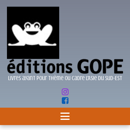
Livres ayant pour thème ou cadre l'Asie du Sud-Est