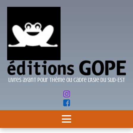
Livres ayant pour thème ou cadre l'Asie du Sud-Est