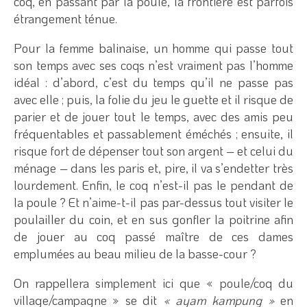
coq, en passant par la poule, la frontière est parfois
étrangement ténue.
Pour la femme balinaise, un homme qui passe tout
son temps avec ses coqs n’est vraiment pas l’homme
idéal : d’abord, c’est du temps qu’il ne passe pas
avec elle ; puis, la folie du jeu le guette et il risque de
parier et de jouer tout le temps, avec des amis peu
fréquentables et passablement éméchés ; ensuite, il
risque fort de dépenser tout son argent – et celui du
ménage – dans les paris et, pire, il va s’endetter très
lourdement. Enfin, le coq n’est-il pas le pendant de
la poule ? Et n’aime-t-il pas par-dessus tout visiter le
poulailler du coin, et en sus gonfler la poitrine afin
de jouer au coq passé maître de ces dames
emplumées au beau milieu de la basse-cour ?
On rappellera simplement ici que « poule/coq du
village/campagne » se dit
« ayam kampung »
en