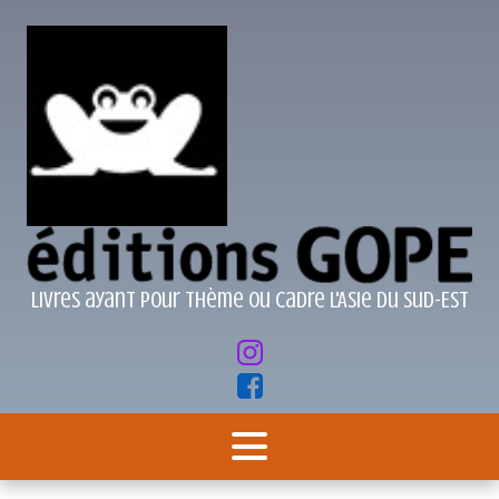
Livres ayant pour thème ou cadre l'Asie du Sud-Est