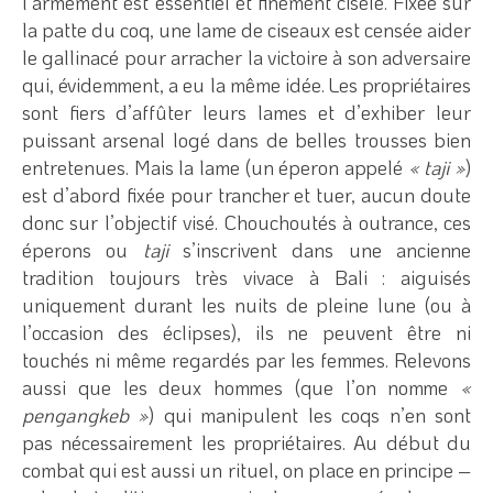
l’armement est essentiel et finement ciselé. Fixée sur
la patte du coq, une lame de ciseaux est censée aider
le gallinacé pour arracher la victoire à son adversaire
qui, évidemment, a eu la même idée. Les propriétaires
sont fiers d’affûter leurs lames et d’exhiber leur
puissant arsenal logé dans de belles trousses bien
entretenues. Mais la lame (un éperon appelé
« taji »
)
est d’abord fixée pour trancher et tuer, aucun doute
donc sur l’objectif visé. Chouchoutés à outrance, ces
éperons ou
taji
s’inscrivent dans une ancienne
tradition toujours très vivace à Bali : aiguisés
uniquement durant les nuits de pleine lune (ou à
l’occasion des éclipses), ils ne peuvent être ni
touchés ni même regardés par les femmes. Relevons
aussi que les deux hommes (que l’on nomme
«
pengangkeb »
) qui manipulent les coqs n’en sont
pas nécessairement les propriétaires. Au début du
combat qui est aussi un rituel, on place en principe –