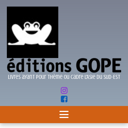
Livres ayant pour thème ou cadre l'Asie du Sud-Est