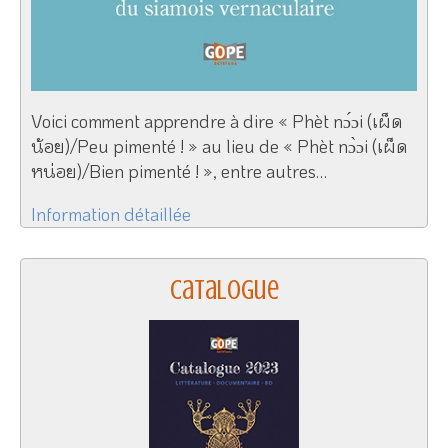
Voici comment apprendre à dire « Phèt nɔ́ɔi (เผ็ด
น้อย)/Peu pimenté ! » au lieu de « Phèt nɔ̀ɔi (เผ็ด
หน่อย)/Bien pimenté ! », entre autres…
Information détaillée
Catalogue