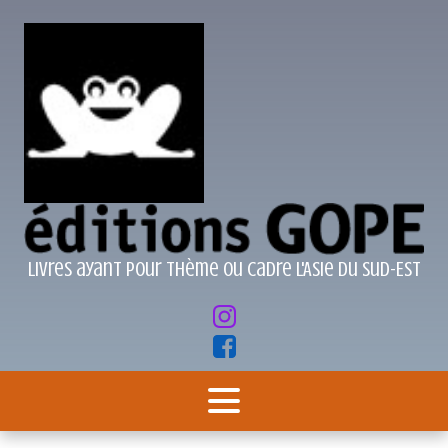
Livres ayant pour thème ou cadre l'Asie du Sud-Est