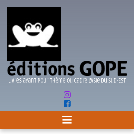
Livres ayant pour thème ou cadre l'Asie du Sud-Est