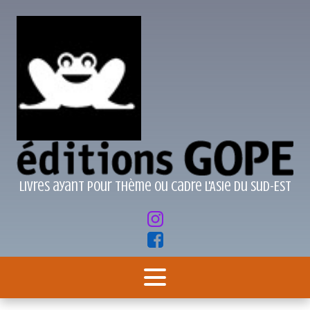
Livres ayant pour thème ou cadre l'Asie du Sud-Est