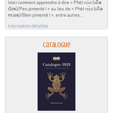
Voici comment apprendre à dire « Phèt nɔ́ɔi (เผ็ด
น้อย)/Peu pimenté ! » au lieu de « Phèt nɔ̀ɔi (เผ็ด
หน่อย)/Bien pimenté ! », entre autres…
Information détaillée
Catalogue