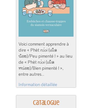
Voici comment apprendre à
dire « Phèt nɔ́ɔi (เผ็ด
น้อย)/Peu pimenté ! » au lieu
de « Phèt nɔ̀ɔi (เผ็ด
หน่อย)/Bien pimenté ! »,
entre autres…
Information détaillée
Catalogue