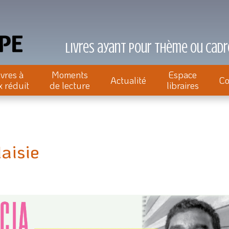
Livres ayant pour thème ou cadre
ivres à
Moments
Espace
Actualité
Co
x réduit
de lecture
libraires
aisie