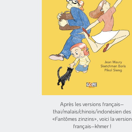
Après les versions français–
thaï/malais/chinois/indonésien des
«Fantômes zinzins», voici la version
français–khmer !