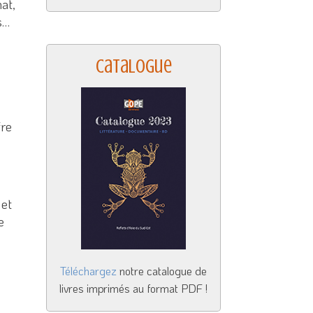
nat,
s…
Catalogue
fre
 et
e
Téléchargez
notre catalogue de
livres imprimés au format PDF !