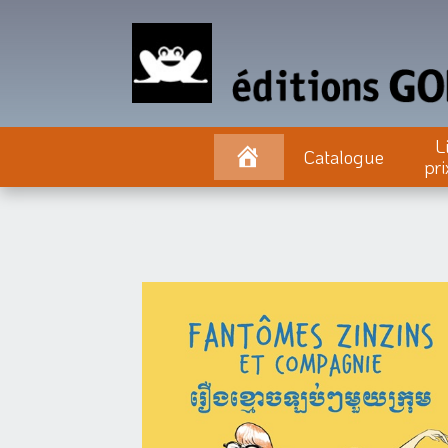
L
Catalogue
pri