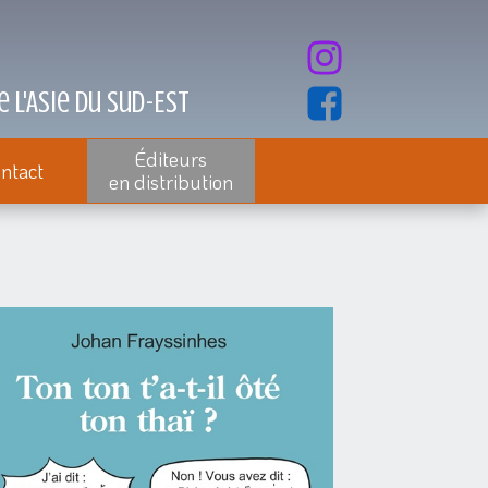
 l'Asie du Sud-Est
Éditeurs
ntact
en distribution