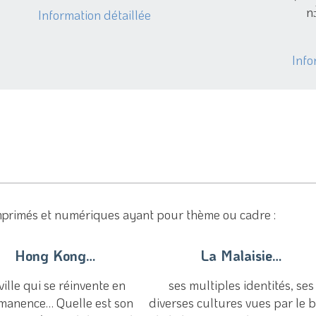
n
Information détaillée
Info
mprimés et numériques ayant pour thème ou cadre :
Hong Kong…
La Malaisie…
 ville qui se réinvente en
ses multiples identités, ses
manence… Quelle est son
diverses cultures vues par le b