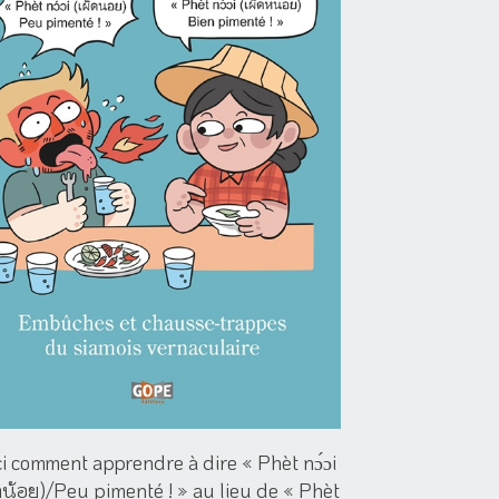
ci comment apprendre à dire « Phèt nɔ́ɔi
ดน้อย)/Peu pimenté ! » au lieu de « Phèt