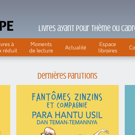
Livres ayant pour thème ou cadre
ivres à
Moments
Espace
Actualité
Co
x réduit
de lecture
libraires
Dernières parutions