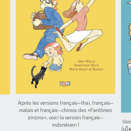
Après les versions français–thaï, français–
malais et français–chinois des «Fantômes
zinzins», voici la version français–
Voi
indonésien !
(เผ็