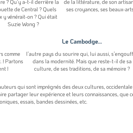
ire ? Qu’y a-t-il derrière la
de la littérature, de son artisa
ouette de Central ? Quels
ses croyances, ses beaux-art
x y vénérait-on ? Qui était
Suzie Wong ?
Le Cambodge…
urs comme
l’autre pays du sourire qui, lui aussi, s’engouf
. ! Partons
dans la modernité. Mais que reste-t-il de sa
nt !
culture, de ses traditions, de sa mémoire ?
 auteurs qui sont imprégnés des deux cultures, occidentale
ire partager leur expérience et leurs connaissances, que c
roniques, essais, bandes dessinées, etc.