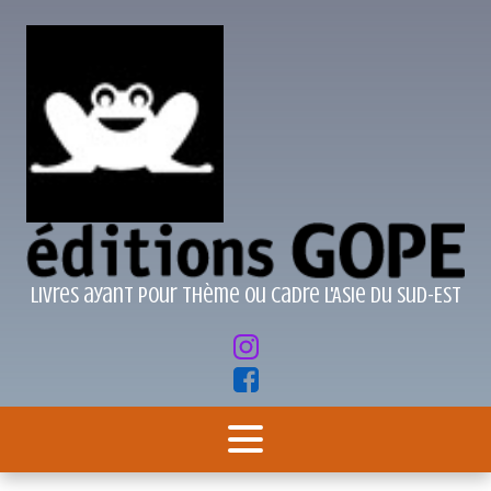
Livres ayant pour thème ou cadre l'Asie du Sud-Est