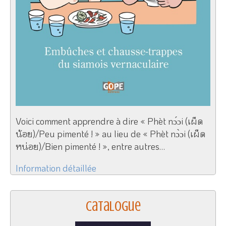
Voici comment apprendre à dire « Phèt nɔ́ɔi (เผ็ด
น้อย)/Peu pimenté ! » au lieu de « Phèt nɔ̀ɔi (เผ็ด
หน่อย)/Bien pimenté ! », entre autres…
Information détaillée
Catalogue