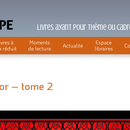
Livres ayant pour thème ou cadre
ivres à
Moments
Espace
Actualité
Co
x réduit
de lecture
libraires
’or – tome 2