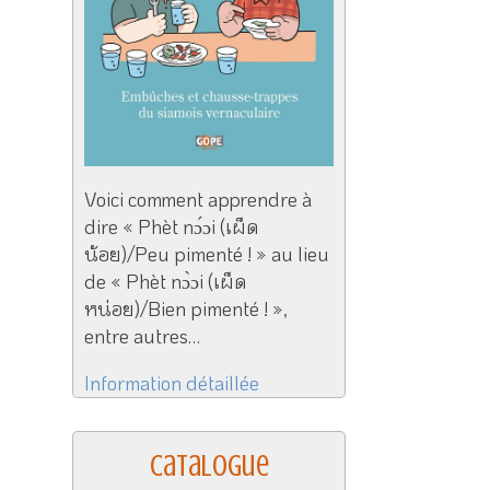
Voici comment apprendre à
dire « Phèt nɔ́ɔi (เผ็ด
น้อย)/Peu pimenté ! » au lieu
de « Phèt nɔ̀ɔi (เผ็ด
หน่อย)/Bien pimenté ! »,
entre autres…
Information détaillée
Catalogue