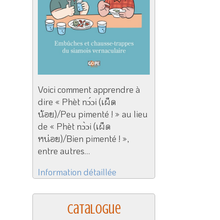
Voici comment apprendre à
dire « Phèt nɔ́ɔi (เผ็ด
น้อย)/Peu pimenté ! » au lieu
de « Phèt nɔ̀ɔi (เผ็ด
หน่อย)/Bien pimenté ! »,
entre autres…
Information détaillée
Catalogue