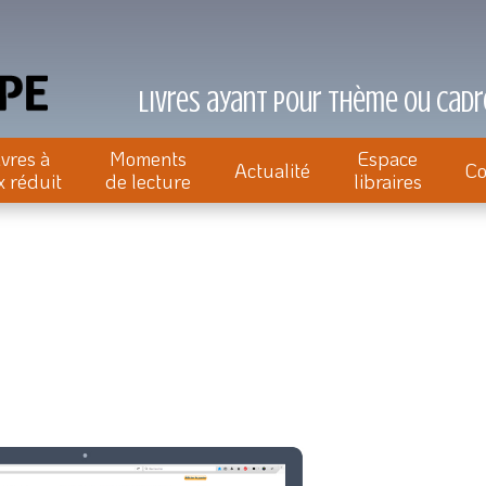
Livres ayant pour thème ou cadre
ivres à
Moments
Espace
Actualité
Co
x réduit
de lecture
libraires