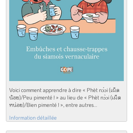
Voici comment apprendre à dire « Phèt nɔ́ɔi (เผ็ด
น้อย)/Peu pimenté ! » au lieu de « Phèt nɔ̀ɔi (เผ็ด
หน่อย)/Bien pimenté ! », entre autres…
Information détaillée