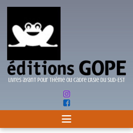
Livres ayant pour thème ou cadre l'Asie du Sud-Est