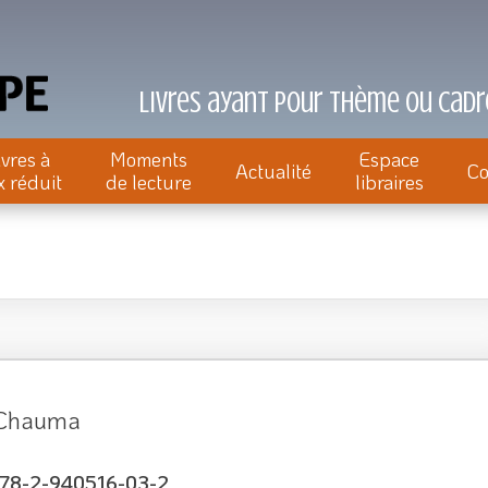
Livres ayant pour thème ou cadre
ivres à
Moments
Espace
Actualité
Co
x réduit
de lecture
libraires
 Chauma
78-2-940516-03-2