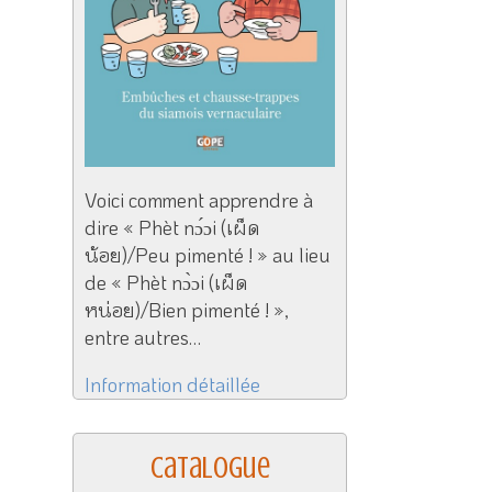
Voici comment apprendre à
dire « Phèt nɔ́ɔi (เผ็ด
น้อย)/Peu pimenté ! » au lieu
de « Phèt nɔ̀ɔi (เผ็ด
หน่อย)/Bien pimenté ! »,
entre autres…
Information détaillée
Catalogue