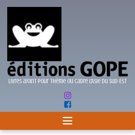
Livres ayant pour thème ou cadre l'Asie du Sud-Est