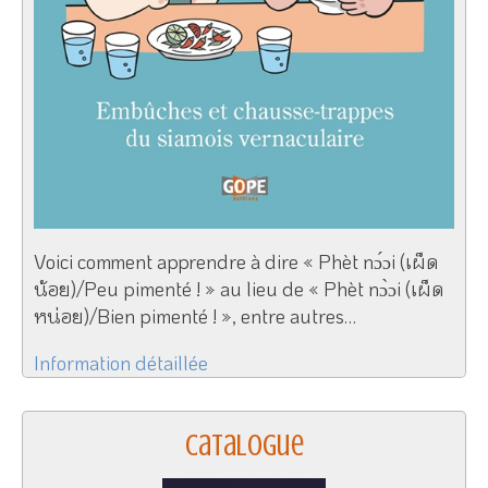
Voici comment apprendre à dire « Phèt nɔ́ɔi (เผ็ด
น้อย)/Peu pimenté ! » au lieu de « Phèt nɔ̀ɔi (เผ็ด
หน่อย)/Bien pimenté ! », entre autres…
Information détaillée
Catalogue