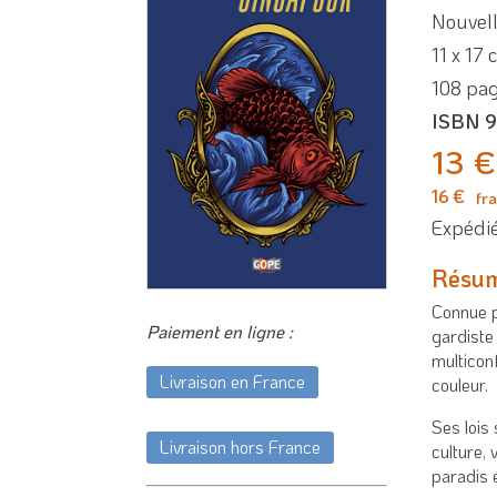
Nouvel
11 x 17 
108 pa
ISBN 9
13 €
16 €
fra
Expédié
Résu
Connue p
Paiement en ligne :
gardiste
multicon
Livraison en France
couleur.
Ses lois 
Livraison hors France
culture, 
paradis 