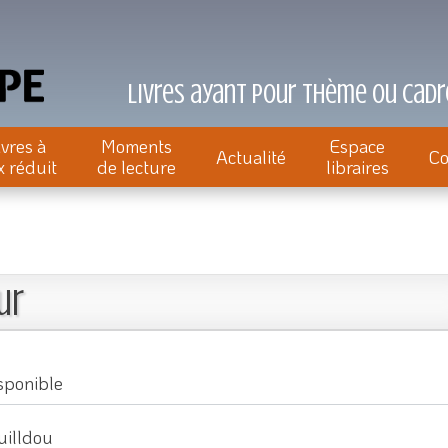
Livres ayant pour thème ou cadre
ivres à
Moments
Espace
Actualité
Co
x réduit
de lecture
libraires
ur
sponible
uilldou