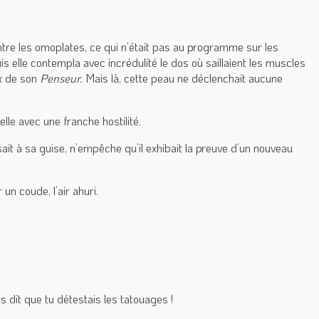
ntre les omoplates, ce qui n’était pas au programme sur les
uis elle contempla avec incrédulité le dos où saillaient les muscles
ux de son
Penseur.
Mais là, cette peau ne déclenchait aucune
lle avec une franche hostilité.
posait à sa guise, n’empêche qu’il exhibait la preuve d’un nouveau
n coude, l’air ahuri.
s dit que tu détestais les tatouages !