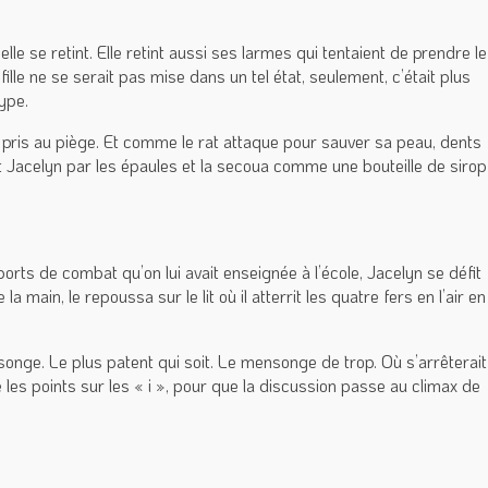
 elle se retint. Elle retint aussi ses larmes qui tentaient de prendre le
ille ne se serait pas mise dans un tel état, seulement, c’était plus
type.
at pris au piège. Et comme le rat attaque pour sauver sa peau, dents
it Jacelyn par les épaules et la secoua comme une bouteille de sirop
ports de combat qu’on lui avait enseignée à l’école, Jacelyn se défit
a main, le repoussa sur le lit où il atterrit les quatre fers en l’air en
onge. Le plus patent qui soit. Le mensonge de trop. Où s’arrêterait
ette les points sur les « i », pour que la discussion passe au climax de