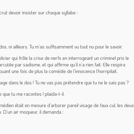
rut devoir insister sur chaque syllabe :
os, ni ailleurs. Tu m’as suffisamment vu tout nu pour le savoir.
icier qui frôle la crise de nerfs en interrogeant un criminel pris le
cutée par sadisme, et qui affirme qu’il n’a rien fait. Elle respira
uant une fois de plus la comédie de l’innocence l’horripilait.
age dans le dos ! Tu ne vas pas prétendre que tu ne le sais pas ?
que tu me racontes ! plaida-t-il.
comédien était en mesure d’arborer pareil visage de faux cul, les deux
u. D’un air moqueur, il demanda :