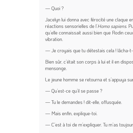
— Quoi ?
Jacelyn lui donna avec férocité une claque e
réactions sensorielles de l’
Homo sapiens
. P
qu’elle connaissait aussi bien que Rodin ce
vibration.
— Je croyais que tu détestais cela ! lâcha-t-e
Bien sûr, c’était son corps à lui et il en dis
mensonge.
Le jeune homme se retourna et s’appuya sur u
— Qu’est-ce qu’il se passe ?
— Tu le demandes ! dit-elle, offusquée.
— Mais enfin, explique-toi.
— C’est à toi de m’expliquer. Tu m’as toujour