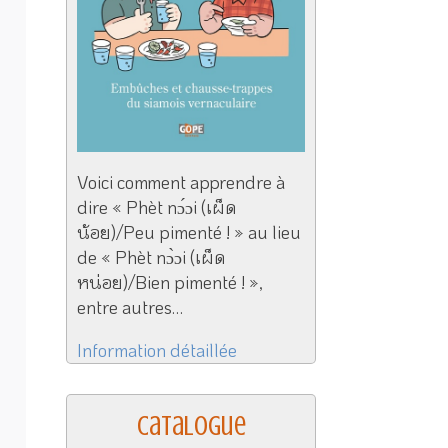
Voici comment apprendre à
dire « Phèt nɔ́ɔi (เผ็ด
น้อย)/Peu pimenté ! » au lieu
de « Phèt nɔ̀ɔi (เผ็ด
หน่อย)/Bien pimenté ! »,
entre autres…
Information détaillée
Catalogue