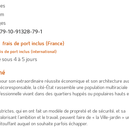
les
cm
ges
79-10-91328-79-1
frais de port inclus (France)
is de port inclus (international)
 sous 4 à 5 jours
mé
our son extraordinaire réussite économique et son architecture av
 écoresponsable, la cité-État rassemble une population multiraciale 
fessionnelle vivant dans des quartiers huppés ou populaires hauts 
strictes, qui en ont fait un modèle de propreté et de sécurité, et sa
valorisant l’ambition et le travail, peuvent faire de « la Ville-jardin » u
étouffant auquel on souhaite parfois échapper.