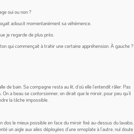
.
age oui ou non ?
le voyait adoucit momentanément sa véhémence.
ue je regarde de plus près.
 ton qui commençait à trahir une certaine appréhension. À gauche ?
e de bain. Sa compagne resta au lit, d’où elle l’entendit râler. Pas
. On a beau se contorsionner, on dirait que le miroir, pour peu qu’il
endre la tâche impossible.
son dos le mieux possible en face du miroir fixé au-dessus du lavabo,
senté un aigle aux ailes déployées d’une omoplate à l’autre, nul doute