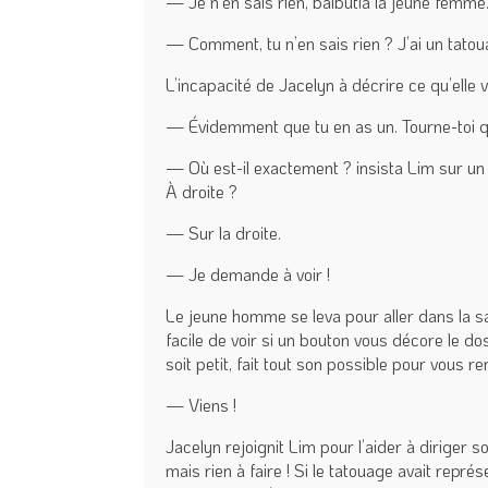
— Je n’en sais rien, balbutia la jeune femme
— Comment, tu n’en sais rien ? J’ai un tatou
L’incapacité de Jacelyn à décrire ce qu’el
— Évidemment que tu en as un. Tourne-toi q
— Où est-il exactement ? insista Lim sur un
À droite ?
— Sur la droite.
— Je demande à voir !
Le jeune homme se leva pour aller dans la sall
facile de voir si un bouton vous décore le dos
soit petit, fait tout son possible pour vous r
— Viens !
Jacelyn rejoignit Lim pour l’aider à diriger 
mais rien à faire ! Si le tatouage avait repré