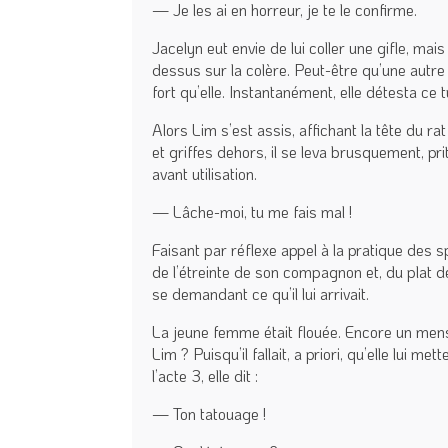
— Je les ai en horreur, je te le confirme.
Jacelyn eut envie de lui coller une gifle, mais
dessus sur la colère. Peut-être qu’une autre f
fort qu’elle. Instantanément, elle détesta ce 
Alors Lim s’est assis, affichant la tête du r
et griffes dehors, il se leva brusquement, pr
avant utilisation.
— Lâche-moi, tu me fais mal !
Faisant par réflexe appel à la pratique des s
de l’étreinte de son compagnon et, du plat de l
se demandant ce qu’il lui arrivait.
La jeune femme était flouée. Encore un mens
Lim ? Puisqu’il fallait, a priori, qu’elle lui m
l’acte 3, elle dit :
— Ton tatouage !