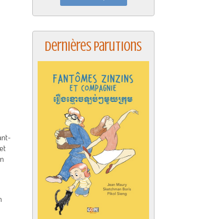
Dernières parutions
ant-
et
en
n