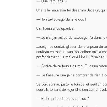
— Quel tatouage ?
Une telle mauvaise foi désarma Jacelyn, qui c
— Ton ta-tou-age dans le dos !
Lim haussa les épaules.
— Je n’ai jamais eu de tatouage. Ni dans le d
Jacelyn se sentait glisser dans la peau du pol
couteau en main devant sa victime qu’il a char
profondément. Le mal que Lim lui faisait en jo
— Arrête de te foutre de moi. Tu as un tatou
— Je t’assure que je ne comprends rien à ce 
Sa voix sonnait juste, le fourbe, et seul un 
sourcils tentant de rejoindre son cuir chevel
— Et il représente quoi, ce truc ?