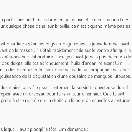
 la porte, laissant Lim les bras en guimauve et le cœur au bord des
it pour quelque chose dans leur brouille, ce n’était quand même pas sa
optait pour leurs séances physico-psychiques, la jeune femme l’avait
vant de le masser. Il s’était rapidement mis sur le ventre afin qu’elle
e expérience hors laboratoire. Jacelyn n’avait jamais pris de cours de
es doigts, elle étalait longuement l’huile d’argan, relaxant Lim
convaincu des bienfaits médicaux des mains de sa compagne, mais, sur
a jouissance de la dégustation d’une douzaine de mangues juteuses.
es mains, puis fit glisser lentement la serviette duveteuse dont il
ampion avec un drapeau pour faire un tour d’honneur. Cela faisait
, prête à être rejetée sur la droite du lit pour de nouvelles aventures,
.
ns lequel il avait plongé la tête, Lim demanda :