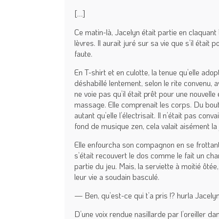
[…]
Ce matin-là, Jacelyn était partie en claquant
lèvres. Il aurait juré sur sa vie que s’il éta
faute.
En T-shirt et en culotte, la tenue qu’elle ad
déshabillé lentement, selon le rite convenu, a
ne voie pas qu’il était prêt pour une nouvell
massage. Elle comprenait les corps. Du bout d
autant qu’elle l’électrisait. Il n’était pas 
fond de musique zen, cela valait aisément l
Elle enfourcha son compagnon en se frottant l
s’était recouvert le dos comme le fait un ch
partie du jeu. Mais, la serviette à moitié ôtée
leur vie a soudain basculé.
— Ben, qu’est-ce qui t’a pris !? hurla Jacelyn
D’une voix rendue nasillarde par l’oreiller da