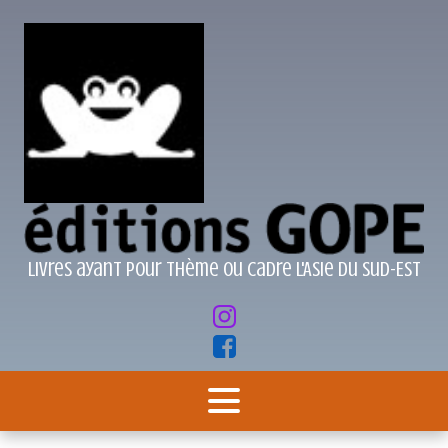
Livres ayant pour thème ou cadre l'Asie du Sud-Est