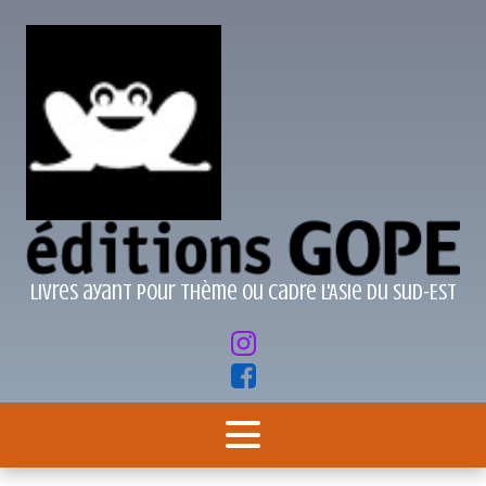
Livres ayant pour thème ou cadre l'Asie du Sud-Est