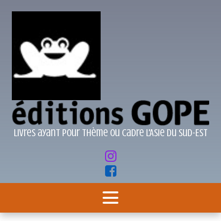
Livres ayant pour thème ou cadre l'Asie du Sud-Est