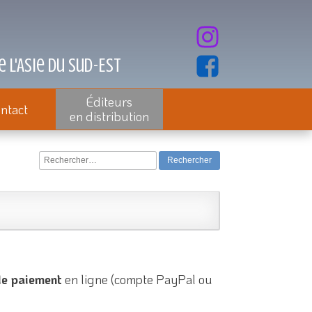
 l'Asie du Sud-Est
Éditeurs
ntact
en distribution
Rechercher :
e paiement
en ligne (compte PayPal ou