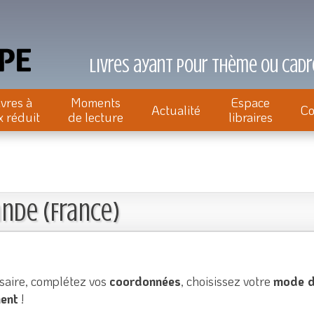
Livres ayant pour thème ou cadre
ivres à
Moments
Espace
Actualité
Co
x réduit
de lecture
libraires
nde (France)
aire, complétez vos
coordonnées
, choisissez votre
mode d
ent
!