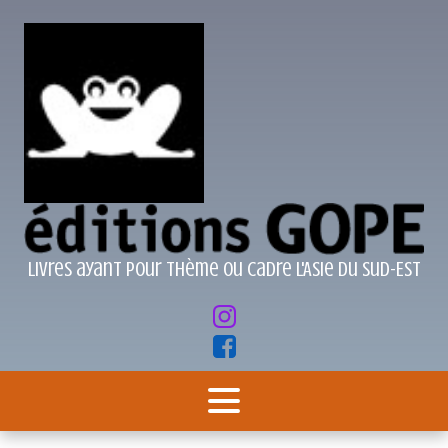
Livres ayant pour thème ou cadre l'Asie du Sud-Est